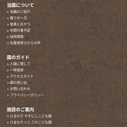
当園について
> 当園のご紹介
> 園での一日
> 食事とおやつ
> 年間行事予定
> 採用情報
> 先輩保育士からの声
園のガイド
> 入園に関して
> 一時保育
> アクセスガイド
> 園の思い出
> お問い合わせ
> プライバシーポリシー
施設のご案内
> ひまわり やすにしこども園
> ひまわり いしうちこども園