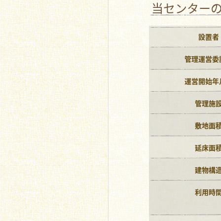
当センター
設置者
管理運営委
運営開始年
管理施
敷地面
延床面
建物構
利用時