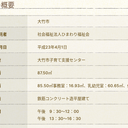
の概要
大竹市
託者
社会福祉法人ひまわり福祉会
月日
平成23年4月1日
設
大竹市子育て支援センター
積
87.50㎡
積
85.50㎡事務室：16.93㎡、乳幼児室：60.65㎡、
造
鉄筋コンクリート造平屋建て
間
午後 9：30～12：00
午後 13：30～16：30