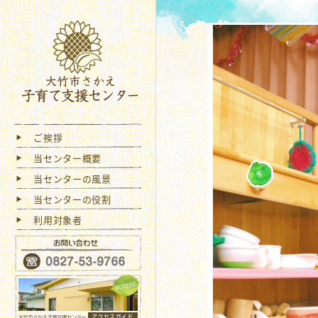
大竹
ご挨拶
当センター概要
<
当センターの風景
当センターの役割
利用対象者