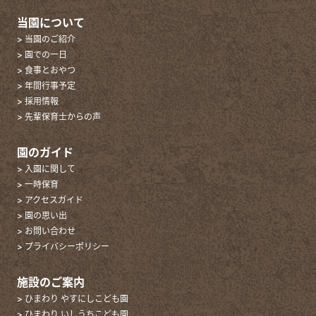
当園について
> 当園のご紹介
> 園での一日
> 食事とおやつ
> 年間行事予定
> 採用情報
> 先輩保育士からの声
園のガイド
> 入園に関して
> 一時保育
> アクセスガイド
> 園の思い出
> お問い合わせ
> プライバシーポリシー
施設のご案内
> ひまわり やすにしこども園
> ひまわり いしうちこども園