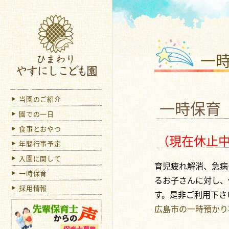
社会
一
当園のご紹介
一時保育
園での一日
食事とおやつ
（現在休止
年間行事予定
入園に関して
育児疲れ解消、急病
一時保育
るお子さんに対し、
採用情報
す。是非ご利用下さ
広島市の一時預かり