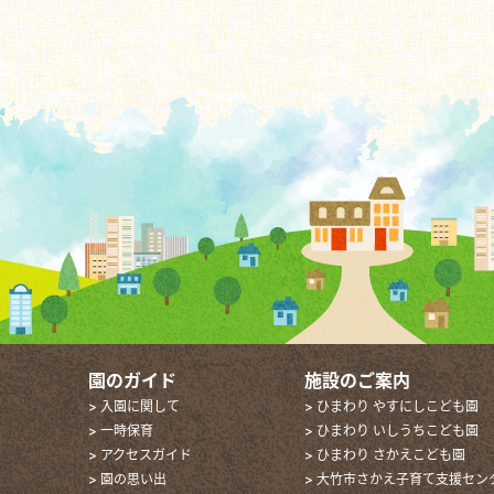
園のガイド
施設のご案内
> 入園に関して
> ひまわり やすにしこども園
> 一時保育
> ひまわり いしうちこども園
> アクセスガイド
> ひまわり さかえこども園
> 園の思い出
> 大竹市さかえ子育て支援セン