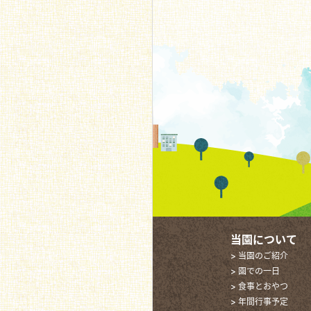
当園について
> 当園のご紹介
> 園での一日
> 食事とおやつ
> 年間行事予定