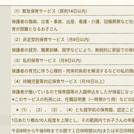
（1）緊急保育サービス（原則14日以内）
保護者の傷病、災害・事故、出産、看護・介護、冠婚葬祭など社
育が困難となるお子さん
（2）非定型的保育サービス（月9日以内）
保護者の就労、職業訓練、就学などにより、断続的に家庭での保
（3）私的保育サービス（月9日以内）
保護者の育児に伴う心理的・肉体的負担を解消するなどの私的理
（4）待機児童等対応保育サービス（月10日以上）
保護者が働いているので保育園等の入園申込をしたが保留になっ
※このサービスの利用には、在職証明書（一時預かり用）などの
※（1）、（2）、（3）、（4）とも就学前の保育園、認定こ
1日あたり概ね10人程度を上限とし、その範囲内でお子さんの年
午前8時から午後5時までの間で１日(8時間以内)または半日(5