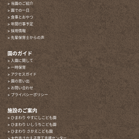
> 当園のご紹介
> 園での一日
> 食事とおやつ
> 年間行事予定
> 採用情報
> 先輩保育士からの声
園のガイド
> 入園に関して
> 一時保育
> アクセスガイド
> 園の思い出
> お問い合わせ
> プライバシーポリシー
施設のご案内
> ひまわり やすにしこども園
> ひまわり いしうちこども園
> ひまわり さかえこども園
> 大竹市さかえ子育て支援センター