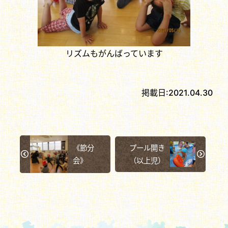
リズムもがんばっています
掲載日:
2021.04.30
《節分
プール開き
会》
（以上児）