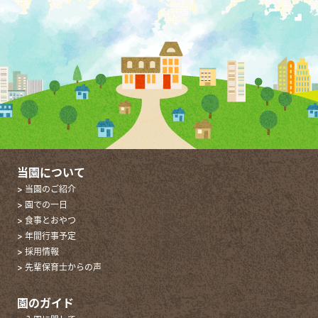
当園について
> 当園のご紹介
> 園での一日
> 食事とおやつ
> 年間行事予定
> 採用情報
> 先輩保育士からの声
園のガイド