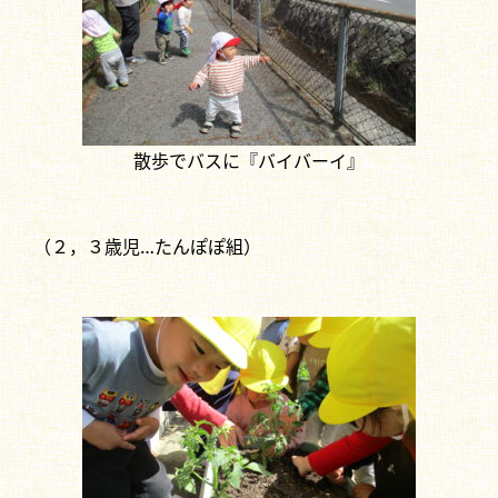
散歩でバスに『バイバーイ』
（２，３歳児…たんぽぽ組）