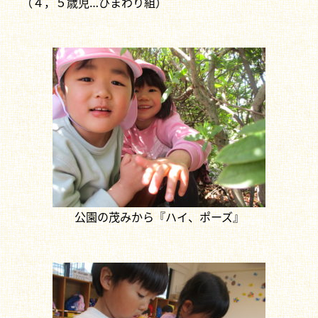
（４，５歳児…ひまわり組）
公園の茂みから『ハイ、ポーズ』