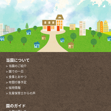
当園について
> 当園のご紹介
> 園での一日
> 食事とおやつ
> 年間行事予定
> 採用情報
> 先輩保育士からの声
園のガイド