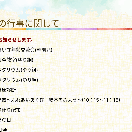
福祉法人 ひまわり福祉会
月の行事に関して
お知らせします。
んさい異年齢交流会(卒園児)
安全教室(ゆり組)
ネタリウム(ゆり組)
ネタリウム(ゆり組)
期健康診断
開放～ふれあいあそび 絵本をみよう～(10：15～11：15)
ラス便り配布
当の日
日会