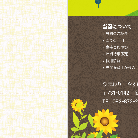
当園について
> 当園のご紹介
> 園での一日
> 食事とおやつ
> 年間行事予定
> 採用情報
> 先輩保育士からの
ひまわり やす
〒731-0142
TEL
082-872-2