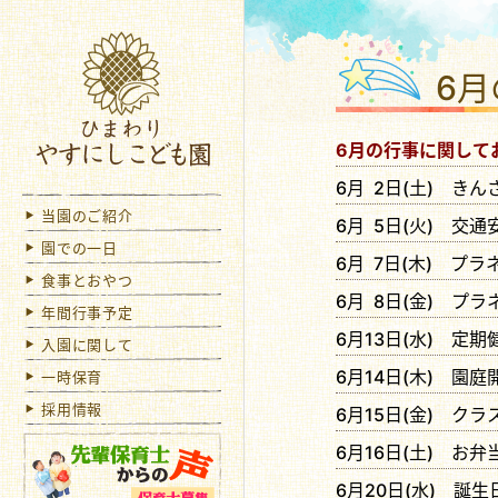
社会
6
6月の行事に関して
6月 2日(土) き
当園のご紹介
6月 5日(火) 交通
園での一日
6月 7日(木) プラ
食事とおやつ
6月 8日(金) プラ
年間行事予定
6月13日(水) 定
入園に関して
6月14日(木) 園庭
一時保育
採用情報
6月15日(金) ク
6月16日(土) お弁
6月20日(水) 誕生