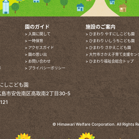
園のガイド
施設のご案内
> 入園に関して
> ひまわり やすにしこども園
> 一時保育
> ひまわり いしうちこども園
> アクセスガイド
> ひまわり さかえこども園
> 園の思い出
> 大竹市さかえ子育て支援セン
> お問い合わせ
> ひまわり福祉会総合トップ
声
> プライバシーポリシー
にしこども園
 広島市安佐南区高取南2丁目30-5
121
©
Himawari Welfare Corporation.
All Rights 