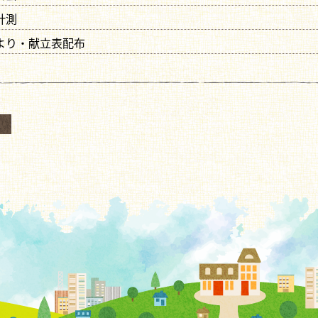
計測
だより・献立表配布
へ