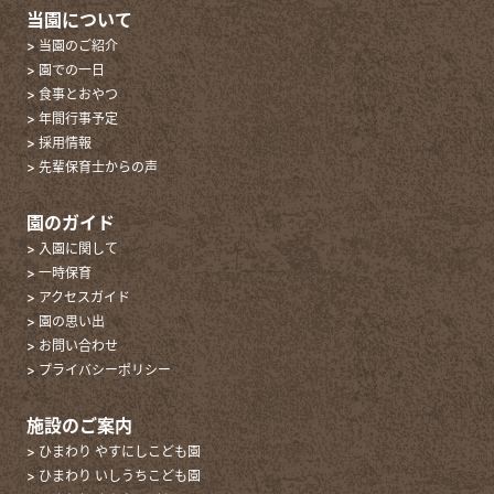
当園について
> 当園のご紹介
> 園での一日
> 食事とおやつ
> 年間行事予定
> 採用情報
> 先輩保育士からの声
園のガイド
> 入園に関して
> 一時保育
> アクセスガイド
> 園の思い出
> お問い合わせ
> プライバシーポリシー
施設のご案内
> ひまわり やすにしこども園
> ひまわり いしうちこども園