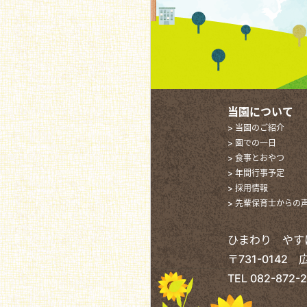
当園について
> 当園のご紹介
> 園での一日
> 食事とおやつ
> 年間行事予定
> 採用情報
> 先輩保育士からの
ひまわり やす
〒731-0142
TEL
082-872-2