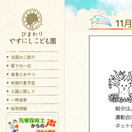
社会
11
当園のご紹介
園での一日
食事とおやつ
年間行事予定
入園に関して
一時保育
採用情報