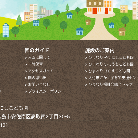
園のガイド
施設のご案内
> 入園に関して
> ひまわり やすにしこども園
> 一時保育
> ひまわり いしうちこども園
> アクセスガイド
> ひまわり さかえこども園
> 園の思い出
> 大竹市さかえ子育て支援セン
> お問い合わせ
> ひまわり福祉会総合トップ
声
> プライバシーポリシー
にしこども園
 広島市安佐南区高取南2丁目30-5
121