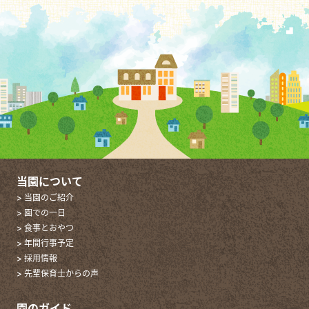
当園について
> 当園のご紹介
> 園での一日
> 食事とおやつ
> 年間行事予定
> 採用情報
> 先輩保育士からの声
園のガイド