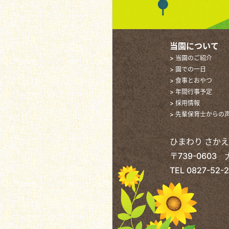
当園について
> 当園のご紹介
> 園での一日
> 食事とおやつ
> 年間行事予定
> 採用情報
> 先輩保育士からの
ひまわり さか
〒739-0603
TEL
0827-52-