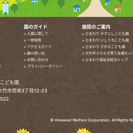
園のガイド
施設のご案内
> 入園に関して
> ひまわり やすにしこども園
> 一時保育
> ひまわり いしうちこども園
> アクセスガイド
> ひまわり さかえこども園
> 園の思い出
> 大竹市さかえ子育て支援セン
> お問い合わせ
> ひまわり福祉会総合トップ
声
> プライバシーポリシー
えこども園
 大竹市西栄3丁目12-23
2522
©
Himawari Welfare Corporation.
All Rights 