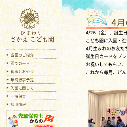
ひま
4
4/25（金）、誕生
こども園に入園・進
4月生まれのお友だ
当園のご紹介
誕生日カードをプレ
園での一日
お祝いしてもらい、
食事とおやつ
これから毎月、どん
年間行事予定
入園に関して
一時保育
採用情報