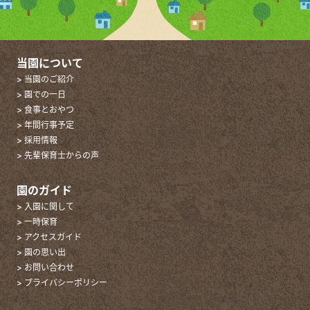
当園について
> 当園のご紹介
> 園での一日
> 食事とおやつ
> 年間行事予定
> 採用情報
> 先輩保育士からの声
園のガイド
> 入園に関して
> 一時保育
> アクセスガイド
> 園の思い出
> お問い合わせ
> プライバシーポリシー