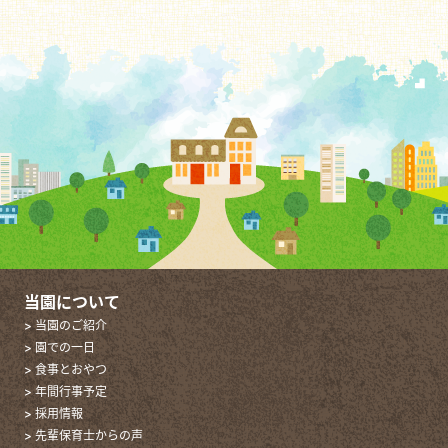
当園について
> 当園のご紹介
> 園での一日
> 食事とおやつ
> 年間行事予定
> 採用情報
> 先輩保育士からの声