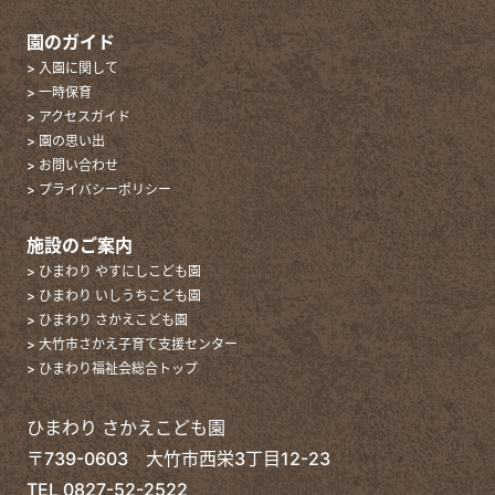
園のガイド
> 入園に関して
> 一時保育
> アクセスガイド
> 園の思い出
> お問い合わせ
> プライバシーポリシー
施設のご案内
> ひまわり やすにしこども園
> ひまわり いしうちこども園
> ひまわり さかえこども園
> 大竹市さかえ子育て支援センター
> ひまわり福祉会総合トップ
ひまわり さかえこども園
〒739-0603 大竹市西栄3丁目12-23
TEL
0827-52-2522