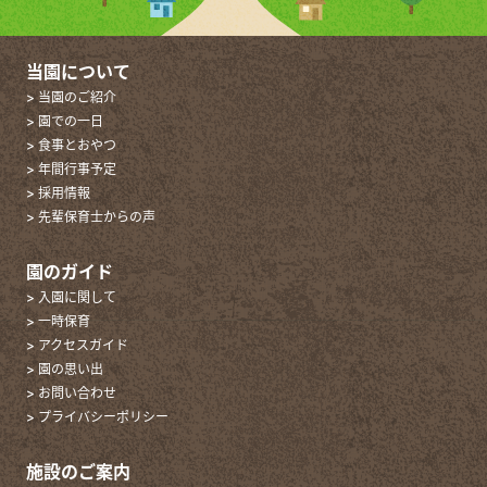
当園について
> 当園のご紹介
> 園での一日
> 食事とおやつ
> 年間行事予定
> 採用情報
> 先輩保育士からの声
園のガイド
> 入園に関して
> 一時保育
> アクセスガイド
> 園の思い出
> お問い合わせ
> プライバシーポリシー
施設のご案内