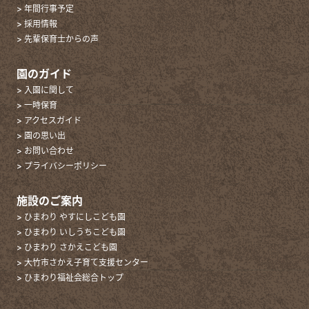
> 年間行事予定
> 採用情報
> 先輩保育士からの声
園のガイド
> 入園に関して
> 一時保育
> アクセスガイド
> 園の思い出
> お問い合わせ
> プライバシーポリシー
施設のご案内
> ひまわり やすにしこども園
> ひまわり いしうちこども園
> ひまわり さかえこども園
> 大竹市さかえ子育て支援センター
> ひまわり福祉会総合トップ