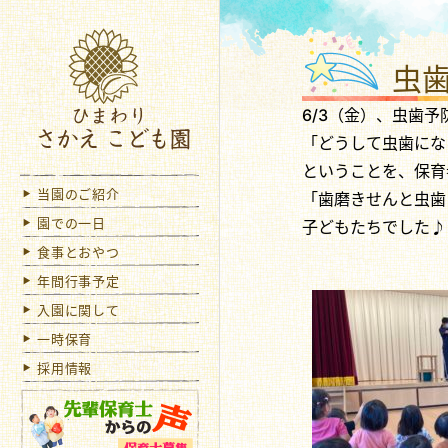
ひま
虫
6/3（金）、虫歯
「どうして虫歯にな
ということを、保育
当園のご紹介
「歯磨きせんと虫歯
園での一日
子どもたちでした♪
食事とおやつ
年間行事予定
入園に関して
一時保育
採用情報