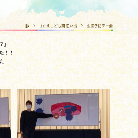
さかえこども園 思い出
虫歯予防デー会
？」
た！！
た