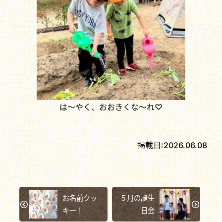
は～やく、おおきくな～れ♡
掲載日:
2026.06.08
お名前クッ
５月の誕生
キー！
日会