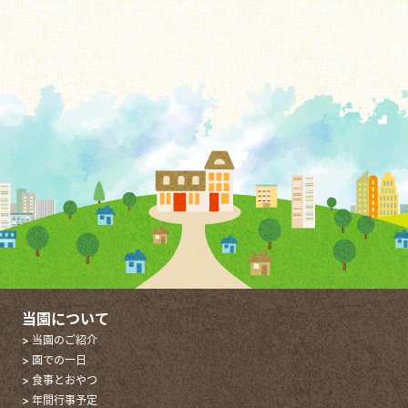
当園について
> 当園のご紹介
> 園での一日
> 食事とおやつ
> 年間行事予定