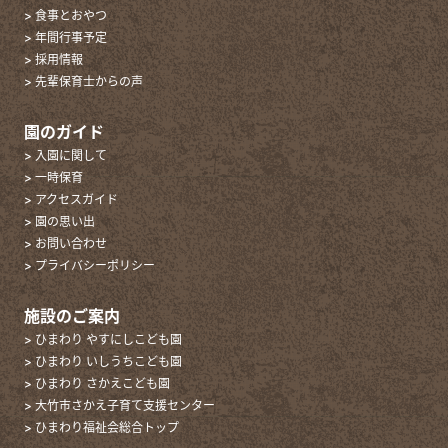
> 食事とおやつ
> 年間行事予定
> 採用情報
> 先輩保育士からの声
園のガイド
> 入園に関して
> 一時保育
> アクセスガイド
> 園の思い出
> お問い合わせ
> プライバシーポリシー
施設のご案内
> ひまわり やすにしこども園
> ひまわり いしうちこども園
> ひまわり さかえこども園
> 大竹市さかえ子育て支援センター
> ひまわり福祉会総合トップ