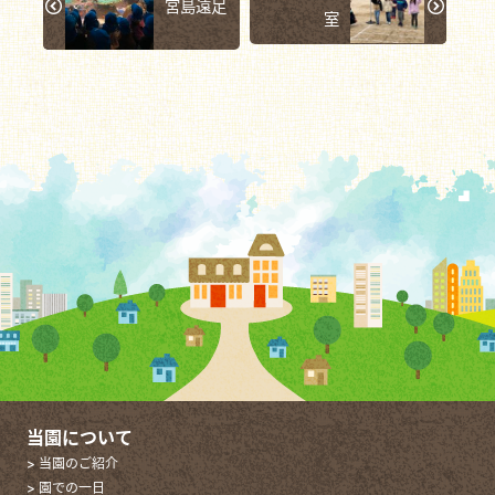
宮島遠足
室
当園について
> 当園のご紹介
> 園での一日