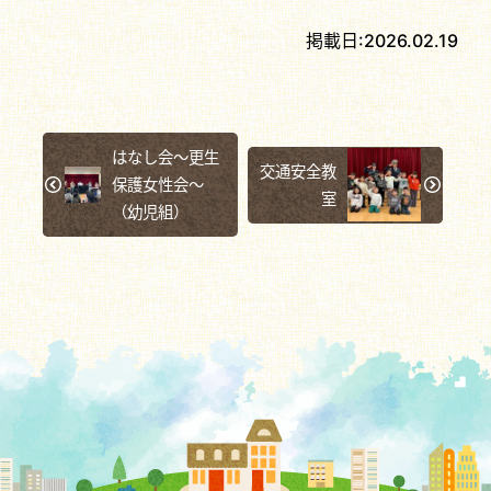
掲載日:
2026.02.19
はなし会～更生
交通安全教
保護女性会～
室
（幼児組）