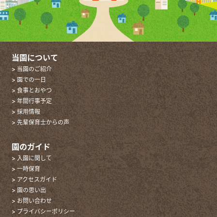
当園について
> 当園のご紹介
> 園での一日
> 食事とおやつ
> 年間行事予定
> 採用情報
> 先輩保育士からの声
園のガイド
> 入園に関して
> 一時保育
> アクセスガイド
> 園の思い出
> お問い合わせ
> プライバシーポリシー