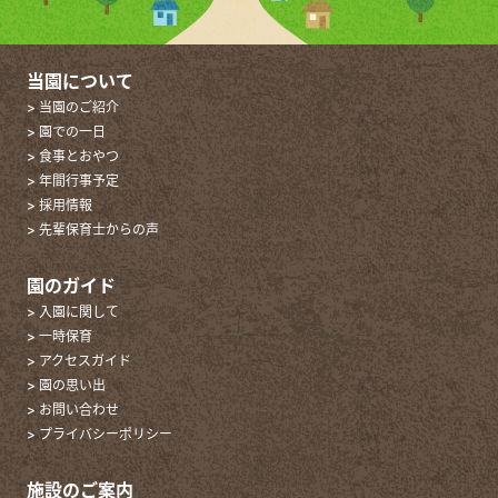
当園について
> 当園のご紹介
> 園での一日
> 食事とおやつ
> 年間行事予定
> 採用情報
> 先輩保育士からの声
園のガイド
> 入園に関して
> 一時保育
> アクセスガイド
> 園の思い出
> お問い合わせ
> プライバシーポリシー
施設のご案内