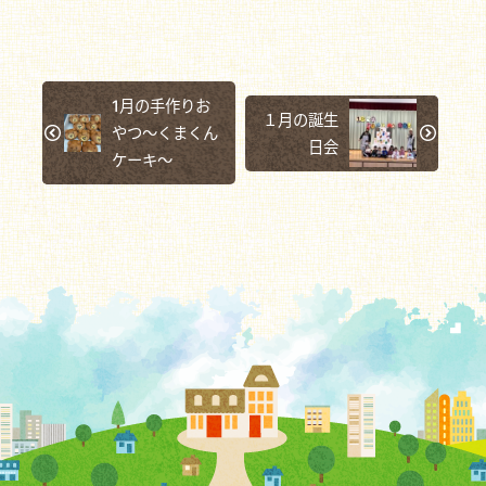
1月の手作りお
１月の誕生
やつ～くまくん
日会
ケーキ～