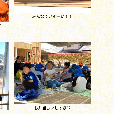
みんなでいぇーい！！
♡
お弁当おいしすぎ♡