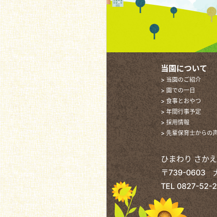
当園について
> 当園のご紹介
> 園での一日
> 食事とおやつ
> 年間行事予定
> 採用情報
> 先輩保育士からの
ひまわり さか
〒739-0603
TEL
0827-52-