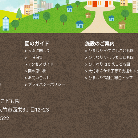
園のガイド
施設のご案内
> 入園に関して
> ひまわり やすにしこども園
> 一時保育
> ひまわり いしうちこども園
> アクセスガイド
> ひまわり さかえこども園
> 園の思い出
> 大竹市さかえ子育て支援セン
> お問い合わせ
> ひまわり福祉会総合トップ
声
> プライバシーポリシー
えこども園
 大竹市西栄3丁目12-23
2522