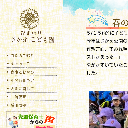
ひま
春
５/１５(金)に子
今年はさかえ公園の
竹駅方面、すみれ組
当園のご紹介
ストがあった！」「
園での一日
なかがすいていたこ
食事とおやつ
した。
年間行事予定
入園に関して
一時保育
採用情報