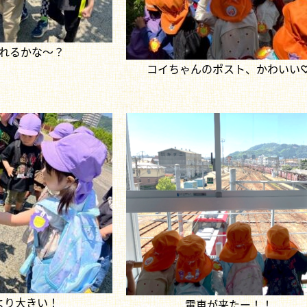
れるかな～？
コイちゃんのポスト、かわいい
より大きい！
電車が来たー！！