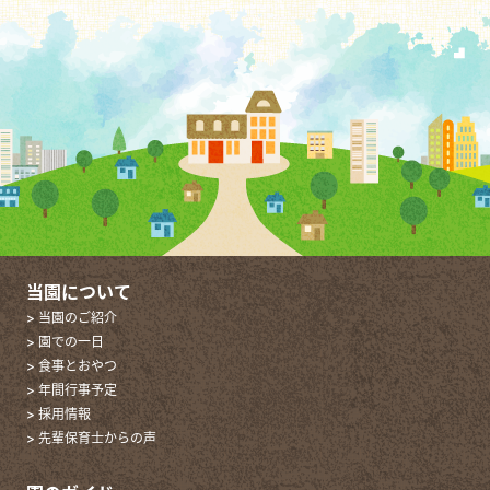
当園について
> 当園のご紹介
> 園での一日
> 食事とおやつ
> 年間行事予定
> 採用情報
> 先輩保育士からの声