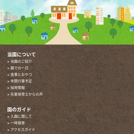
当園について
> 当園のご紹介
> 園での一日
> 食事とおやつ
> 年間行事予定
> 採用情報
> 先輩保育士からの声
園のガイド
> 入園に関して
> 一時保育
> アクセスガイド