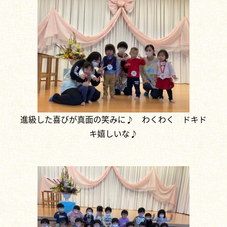
進級した喜びが真面の笑みに♪ わくわく ドキド
キ嬉しいな♪