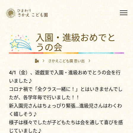
入園・進級おめでと
うの会
さかえこども園 思い出
4/1（金）、遊戯室で入園・進級おめでとうの会を行
入園・進級おめでとうの会
いました♪
コロナ禍で「全クラス一緒に！」とはいきませんでし
たが、各学年毎で行いました！！
新入園児さんはちょっぴり緊張…進級児さんはわくわ
く嬉しそう♪
様子は様々でしたが子どもたちは会を通して喜びを感
じていました♪