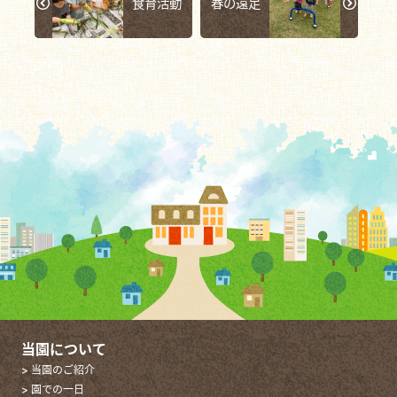
食育活動
春の遠足
当園について
> 当園のご紹介
> 園での一日