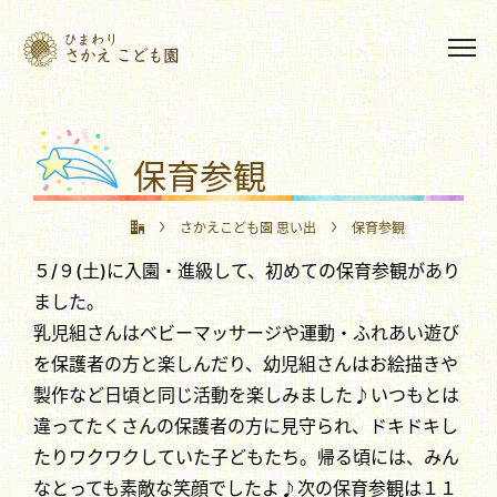
保育参観
さかえこども園 思い出
保育参観
５/９(土)に入園・進級して、初めての保育参観があり
ました。
乳児組さんはベビーマッサージや運動・ふれあい遊び
を保護者の方と楽しんだり、幼児組さんはお絵描きや
製作など日頃と同じ活動を楽しみました♪いつもとは
違ってたくさんの保護者の方に見守られ、ドキドキし
たりワクワクしていた子どもたち。帰る頃には、みん
なとっても素敵な笑顔でしたよ♪次の保育参観は１１