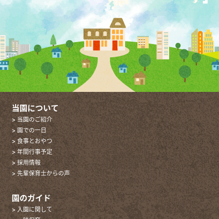
当園について
> 当園のご紹介
> 園での一日
> 食事とおやつ
> 年間行事予定
> 採用情報
> 先輩保育士からの声
園のガイド
> 入園に関して