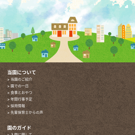
当園について
> 当園のご紹介
> 園での一日
> 食事とおやつ
> 年間行事予定
> 採用情報
> 先輩保育士からの声
園のガイド
> 入園に関して