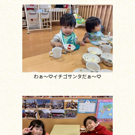
わぁ～♡イチゴサンタだぁ～♡