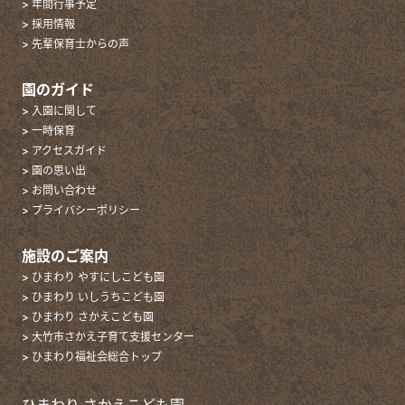
> 年間行事予定
> 採用情報
> 先輩保育士からの声
園のガイド
> 入園に関して
> 一時保育
> アクセスガイド
> 園の思い出
> お問い合わせ
> プライバシーポリシー
施設のご案内
> ひまわり やすにしこども園
> ひまわり いしうちこども園
> ひまわり さかえこども園
> 大竹市さかえ子育て支援センター
> ひまわり福祉会総合トップ
ひまわり さかえこども園