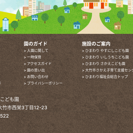
園のガイド
施設のご案内
> 入園に関して
> ひまわり やすにしこども園
> 一時保育
> ひまわり いしうちこども園
> アクセスガイド
> ひまわり さかえこども園
> 園の思い出
> 大竹市さかえ子育て支援セン
> お問い合わせ
> ひまわり福祉会総合トップ
声
> プライバシーポリシー
えこども園
 大竹市西栄3丁目12-23
2522