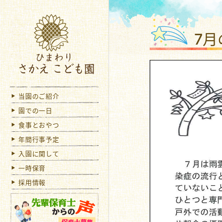
ひま
7
当園のご紹介
園での一日
食事とおやつ
年間行事予定
入園に関して
一時保育
採用情報