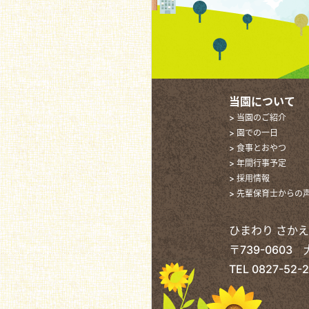
当園について
> 当園のご紹介
> 園での一日
> 食事とおやつ
> 年間行事予定
> 採用情報
> 先輩保育士からの
ひまわり さか
〒739-0603
TEL
0827-52-