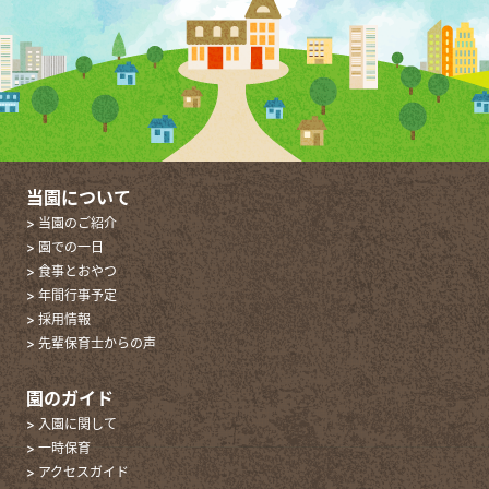
当園について
> 当園のご紹介
> 園での一日
> 食事とおやつ
> 年間行事予定
> 採用情報
> 先輩保育士からの声
園のガイド
> 入園に関して
> 一時保育
> アクセスガイド