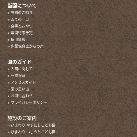
当園について
> 当園のご紹介
> 園での一日
> 食事とおやつ
> 年間行事予定
> 採用情報
> 先輩保育士からの声
園のガイド
> 入園に関して
> 一時保育
> アクセスガイド
> 園の思い出
> お問い合わせ
> プライバシーポリシー
施設のご案内
> ひまわり やすにしこども園
> ひまわり いしうちこども園