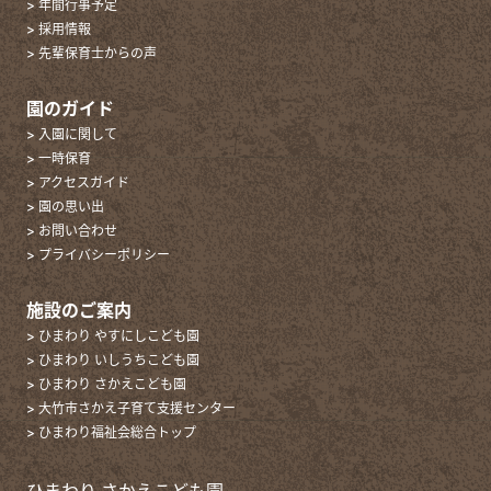
> 年間行事予定
> 採用情報
> 先輩保育士からの声
園のガイド
> 入園に関して
> 一時保育
> アクセスガイド
> 園の思い出
> お問い合わせ
> プライバシーポリシー
施設のご案内
> ひまわり やすにしこども園
> ひまわり いしうちこども園
> ひまわり さかえこども園
> 大竹市さかえ子育て支援センター
> ひまわり福祉会総合トップ
ひまわり さかえこども園