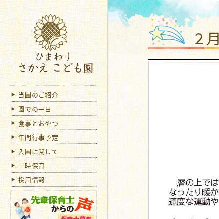
ひま
２
当園のご紹介
園での一日
食事とおやつ
年間行事予定
入園に関して
一時保育
採用情報