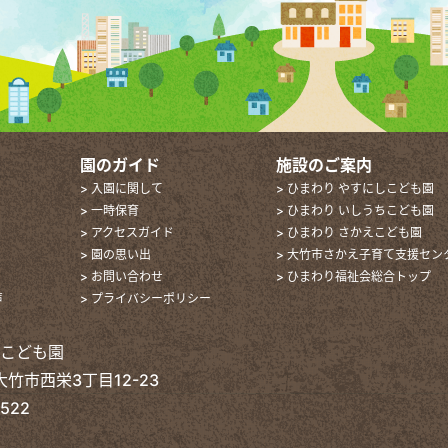
園のガイド
施設のご案内
> 入園に関して
> ひまわり やすにしこども園
> 一時保育
> ひまわり いしうちこども園
> アクセスガイド
> ひまわり さかえこども園
> 園の思い出
> 大竹市さかえ子育て支援セン
> お問い合わせ
> ひまわり福祉会総合トップ
声
> プライバシーポリシー
えこども園
 大竹市西栄3丁目12-23
2522