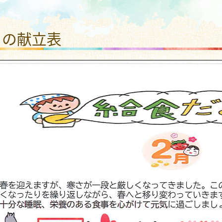
わり さかえこども園
月の献立表