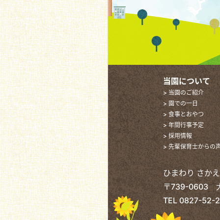
当園について
> 当園のご紹介
> 園での一日
> 食事とおやつ
> 年間行事予定
> 採用情報
> 先輩保育士からの
ひまわり さか
〒739-0603
TEL
0827-52-