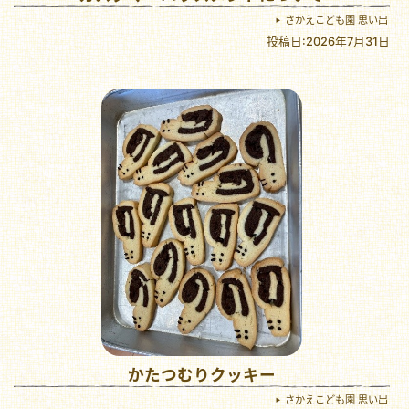
さかえこども園 思い出
投稿日:2026年7月31日
かたつむりクッキー
さかえこども園 思い出