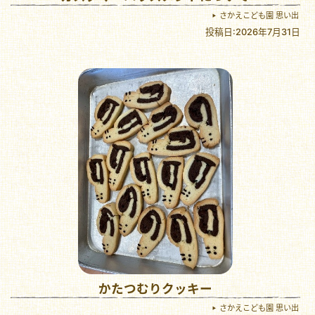
さかえこども園 思い出
投稿日:2026年7月31日
かたつむりクッキー
さかえこども園 思い出