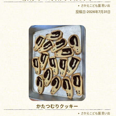
さかえこども園 思い出
投稿日:2026年7月31日
かたつむりクッキー
さかえこども園 思い出