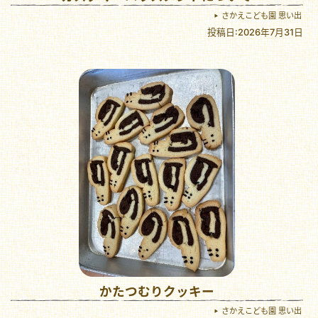
さかえこども園 思い出
投稿日:2026年7月31日
かたつむりクッキー
さかえこども園 思い出