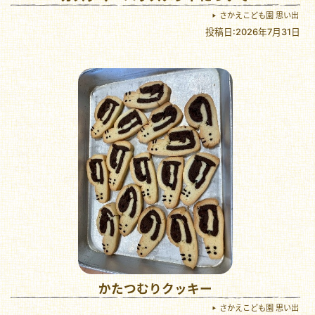
さかえこども園 思い出
投稿日:2026年7月31日
かたつむりクッキー
さかえこども園 思い出