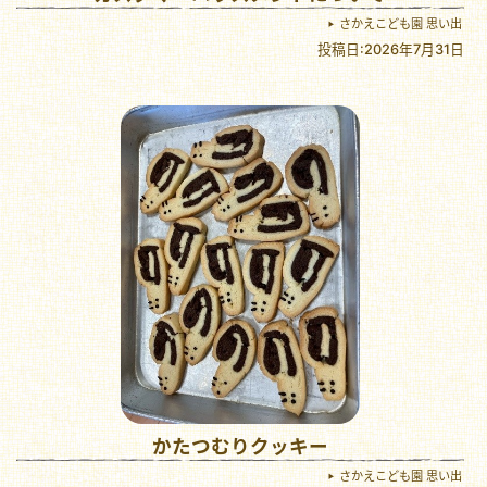
さかえこども園 思い出
投稿日:2026年7月31日
かたつむりクッキー
さかえこども園 思い出