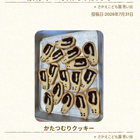
さかえこども園 思い出
投稿日:2026年7月31日
かたつむりクッキー
さかえこども園 思い出