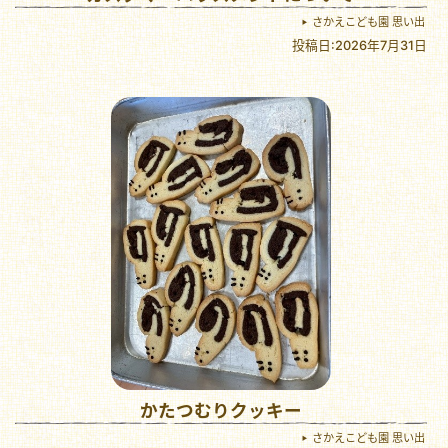
さかえこども園 思い出
投稿日:2026年7月31日
かたつむりクッキー
さかえこども園 思い出