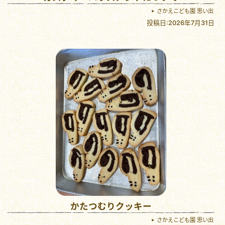
さかえこども園 思い出
投稿日:2026年7月31日
かたつむりクッキー
さかえこども園 思い出