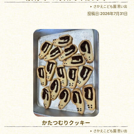
さかえこども園 思い出
投稿日:2026年7月31日
かたつむりクッキー
さかえこども園 思い出