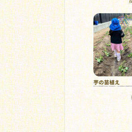
投
芋の苗植え