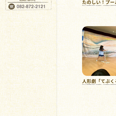
たのしい！プー
人形劇「てぶく