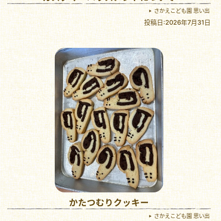
さかえこども園 思い出
投稿日:2026年7月31日
かたつむりクッキー
さかえこども園 思い出