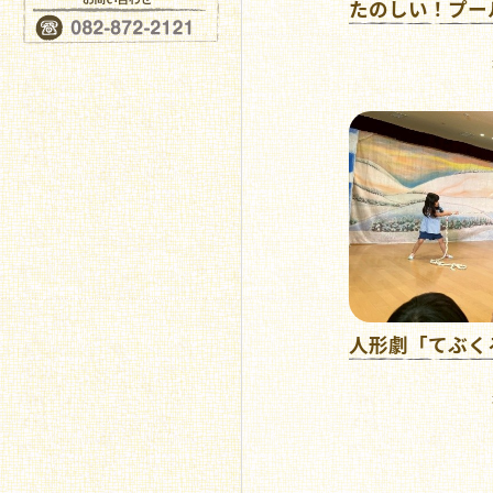
たのしい！プー
人形劇「てぶく