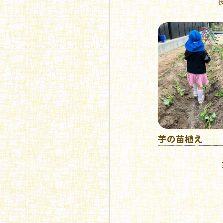
投
芋の苗植え