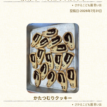
さかえこども園 思い出
投稿日:2026年7月31日
かたつむりクッキー
さかえこども園 思い出