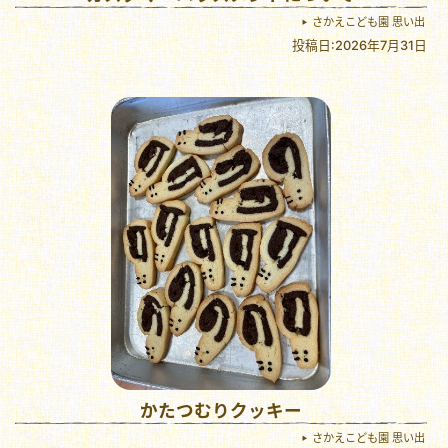
さかえこども園 思い出
投稿日:2026年7月31日
かたつむりクッキー
さかえこども園 思い出