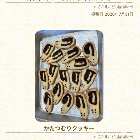
さかえこども園 思い出
投稿日:2026年7月31日
かたつむりクッキー
さかえこども園 思い出