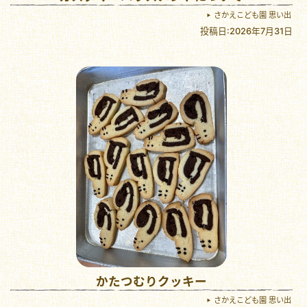
さかえこども園 思い出
投稿日:2026年7月31日
かたつむりクッキー
さかえこども園 思い出